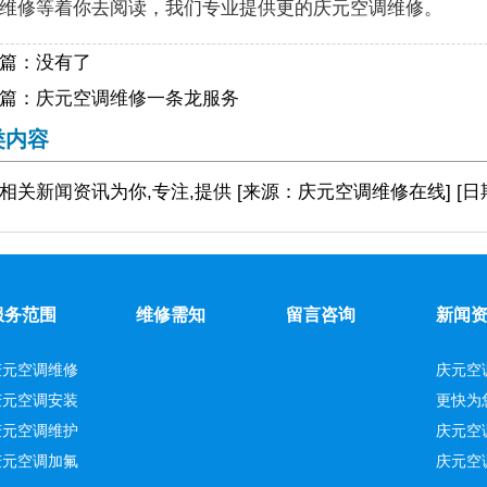
维修等着你去阅读，我们专业提供更的庆元空调维修。
篇：没有了
篇：
庆元空调维修一条龙服务
类内容
相关
新闻资讯
为你,专注,提供
[来源：庆元空调维修在线
]
[日
服务范围
维修需知
留言咨询
新闻
庆元空调维修
庆元空
庆元空调安装
更快为
庆元空调维护
庆元空
庆元空调加氟
庆元空