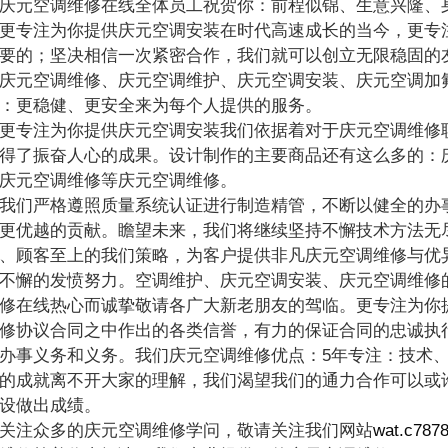
元空调维修在线全体员工祝贺你：前程似锦、生意兴隆、身
更专注为你提供庆元空调安装在时代高速成长的当今，更专
要的；坚决相信一次紧密合作，我们就可以创立无限稳固的
庆元空调维修、庆元空调维护、庆元空调安装、庆元空调加
：更稳健、更安全来为每个人提供的服务。
专注为你提供庆元空调安装我们依据着对于庆元空调维修职
得了振奋人心的成果。设计制作的主要商品还有这么多的：
庆元空调维修等庆元空调维修。
们严格遵照质量系统认证进行制造精管，不断以健全的办事
更优越的贡献。瞻望未来，我们将继续坚持不懈技术方法无
、顾客至上的我们策略，为客户提供非凡庆元空调维修与优
不懈的发愤努力。空调维护、庆元空调安装、庆元空调维修
修在线热心而诚挚敬请各广大新老朋友的驾临。更专注为你
修协议合同之中作出的各类信誉，有力的保证合同的忠诚执
办事义务和义务。我们庆元空调维修优点：5年专注：技术
的成就离不开大家的理解，我们渴望我们的通力合作可以或
设做出成绩。
关注众多的庆元空调维修学问，敬请关注我们网站
wat.c787