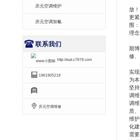
庆
庆元空调维护
放！
更紧
庆元空调加氟
围：
理念
更
联系我们
期博
修、
http://wat.c7878.com
我
实现
1961905218
为本
坚持
调维
调维
庆元空调维修
质、
维护
化建
需要